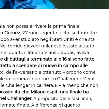
le non possa arrivare la prima finale:
tin Gomez
, 27enne argentino che soltanto tre
dopo aver studiato negli Stati Uniti e che sta
el torrido giovedì milanese è stato aiutato
 nei quarti, il lituano Vilius Gaubas, aveva
e di battaglia terminate alle 16 si sono fatte
tretto a scendere di nuovo in campo alle
cci dell’avversario e ottenuto – proprio come
e in carriera in un torneo Challenger. Per il
ale Challenger in carriera. E – a meno che non
 possibilità che Milano ospiti una finale tra
rnei Challenger.
A proposito delle fasi finali,
 giornata finale. A differenza di quanto