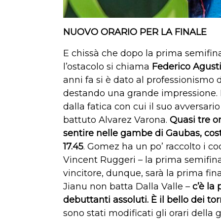
NUOVO ORARIO PER LA FINALE
E chissà che dopo la prima semifina
l’ostacolo si chiama
Federico Agus
anni fa si è dato al professionismo 
destando una grande impressione. N
dalla fatica con cui il suo avversario
battuto Alvarez Varona.
Quasi tre or
sentire nelle gambe di Gaubas, cos
17.45
. Gomez ha un po’ raccolto i co
Vincent Ruggeri – la prima semifinal
vincitore, dunque, sarà la prima fin
Jianu non batta Dalla Valle –
c’è la
debuttanti assoluti. È il bello dei to
sono stati modificati gli orari della