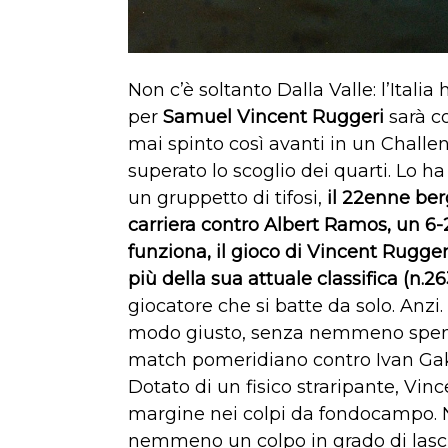
Non c’è soltanto Dalla Valle: l’Italia
per
Samuel
Vincent Ruggeri
sarà c
mai spinto così avanti in un Challen
superato lo scoglio dei quarti. Lo ha
un gruppetto di tifosi,
il 22enne ber
carriera contro Albert Ramos, un 6-
funziona, il gioco di Vincent Rugger
più della sua attuale classifica (n.26
giocatore che si batte da solo. Anzi
modo giusto, senza nemmeno spender
match pomeridiano contro Ivan Gak
Dotato di un fisico straripante, Vi
margine nei colpi da fondocampo. N
nemmeno un colpo in grado di lasci