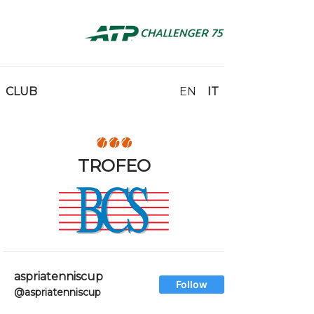
CLUB
EN
IT
TROFEO
aspriatenniscup
Follow
@aspriatenniscup