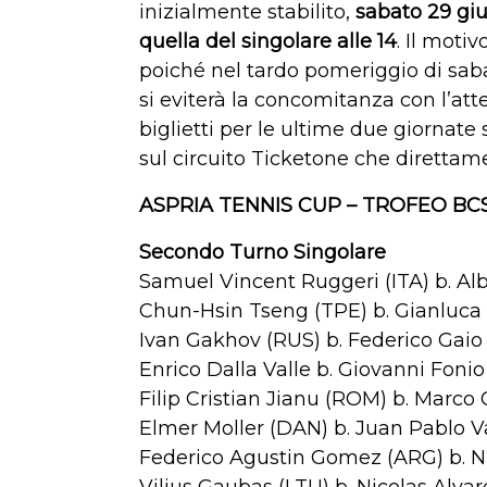
inizialmente stabilito,
sabato 29 giu
quella del singolare alle 14
. Il motiv
poiché nel tardo pomeriggio di sabato
si eviterà la concomitanza con l’attes
biglietti per le ultime due giornate 
sul circuito Ticketone che direttam
ASPRIA TENNIS CUP – TROFEO BCS (
Secondo Turno Singolare
Samuel Vincent Ruggeri (ITA) b. Al
Chun-Hsin Tseng (TPE) b. Gianluca 
Ivan Gakhov (RUS) b. Federico Gaio (
Enrico Dalla Valle b. Giovanni Fonio (
Filip Cristian Jianu (ROM) b. Marco 
Elmer Moller (DAN) b. Juan Pablo Var
Federico Agustin Gomez (ARG) b. Ni