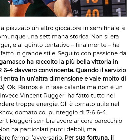
 ha piazzato un altro giocatore in semifinale, e
omunque una settimana storica. Non si era
ger, e al quinto tentativo – finalmente – ha
 fatto in grande stile. Seguito con passione da
gamasco ha raccolto la più bella vittoria in
2 6-4 davvero convincente. Quando il servizio
i entra in un’altra dimensione e vale molto di
3)
. Ok, Ramos è in fase calante ma non è un
. Invece Vincent Ruggeri ha fatto tutto nel
e troppe energie. Gli è tornato utile nel
hov, domato col punteggio di 7-6 6-4.
ncent Ruggeri sembra avere ancora parecchio
on ha particolari punti deboli, ma
are fermo l’avversario.
Per sua fortuna, il