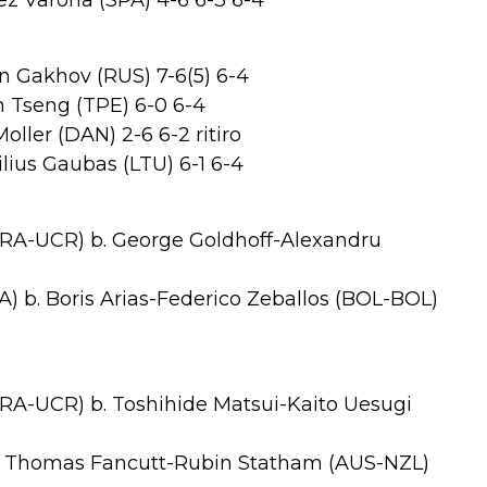
rez Varona (SPA) 4-6 6-3 6-4
an Gakhov (RUS) 7-6(5) 6-4
in Tseng (TPE) 6-0 6-4
oller (DAN) 2-6 6-2 ritiro
lius Gaubas (LTU) 6-1 6-4
RA-UCR) b. George Goldhoff-Alexandru
A) b. Boris Arias-Federico Zeballos (BOL-BOL)
RA-UCR) b. Toshihide Matsui-Kaito Uesugi
b. Thomas Fancutt-Rubin Statham (AUS-NZL)