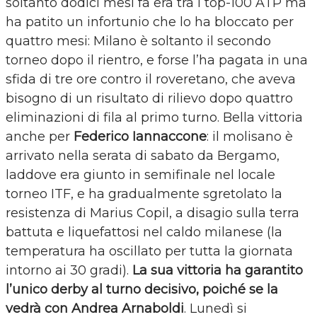
soltanto dodici mesi fa era tra i top-100 ATP ma
ha patito un infortunio che lo ha bloccato per
quattro mesi: Milano è soltanto il secondo
torneo dopo il rientro, e forse l’ha pagata in una
sfida di tre ore contro il roveretano, che aveva
bisogno di un risultato di rilievo dopo quattro
eliminazioni di fila al primo turno. Bella vittoria
anche per
Federico Iannaccone
: il molisano è
arrivato nella serata di sabato da Bergamo,
laddove era giunto in semifinale nel locale
torneo ITF, e ha gradualmente sgretolato la
resistenza di Marius Copil, a disagio sulla terra
battuta e liquefattosi nel caldo milanese (la
temperatura ha oscillato per tutta la giornata
intorno ai 30 gradi).
La sua vittoria ha garantito
l’unico derby al turno decisivo, poiché se la
vedrà con Andrea Arnaboldi
. Lunedì si