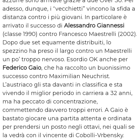
azzurre sono arrivate grazie a due Over 30. Per
adesso, dunque, i “vecchietti” vincono la sfida a
distanza contro i più giovani. In particolare è
arrivato il successo di
Alessandro Giannessi
(classe 1990) contro Francesco Maestrelli (2002).
Dopo due set equamente distribuiti, lo
spezzino ha preso il largo contro un Maestrelli
un po’ troppo nervoso. Esordio OK anche per
Federico Gaio
, che ha raccolto un buonissimo
successo contro Maximilian Neuchrist.
L’austriaco gli sta davanti in classifica e sta
vivendo il miglior periodo in carriera a 32 anni,
ma ha peccato di concentrazione,
commettendo davvero troppi errori. A Gaio è
bastato giocare una partita attenta e ordinata
per prendersi un posto negli ottavi, nei quali se
la vedrà con il vincente di Cobolli-Vrbensky.